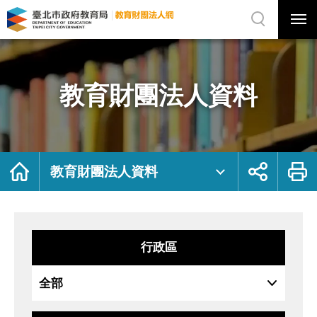
展
開
網
選
站
單
搜
開
尋
關
教
網
育
站
財
主
團
選
法
單
人
資
教育財團法人資料
料
｜
臺
北
市
政
府
教
育
局
首
展
列
教
頁
開
印
教育財團法人資料
育
社
財
群
團
按
法
鈕
人
網
行政區