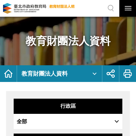
展
開
網
選
站
單
搜
開
尋
關
教
網
育
站
財
主
團
選
法
單
人
資
教育財團法人資料
料
｜
臺
北
市
政
府
教
育
局
首
展
列
教
頁
開
印
教育財團法人資料
育
社
財
群
團
按
法
鈕
人
網
行政區