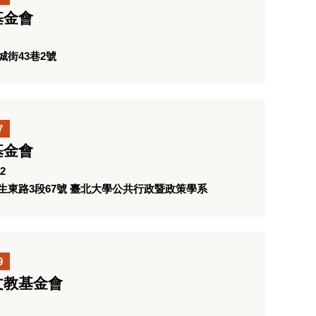
基金會
街43巷2號
7
基金會
2
東路3段67號 臺北大學公共行政暨政策學系
9
文教基金會