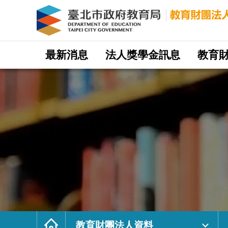
教
育
財
團
法
人
資
料
｜
網
臺
站
最新消息
法人獎學金訊息
教育
北
主
市
選
政
單
府
教
育
局
教
育
財
團
法
人
網
首
頁
教育財團法人資料