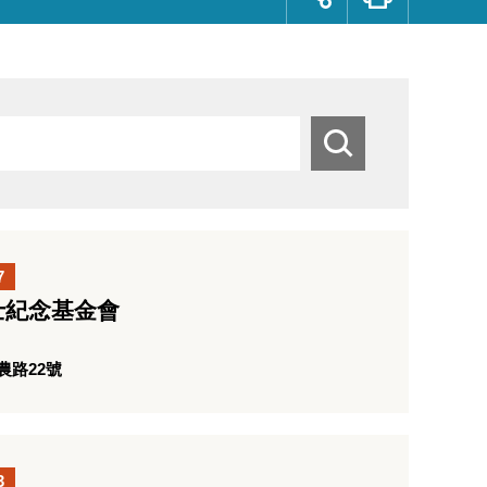
群
按
鈕
搜
尋
7
士紀念基金會
農路22號
3