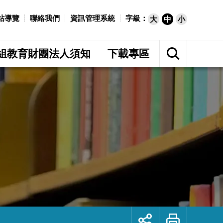
站導覽
聯絡我們
資訊管理系統
字級：
大
中
小
展
開
組教育財團法人須知
下載專區
網
站
搜
尋
展
列
開
印
社