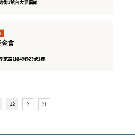
德街1號台大景福館
1
基金會
0
東路1段49巷23號1樓
12