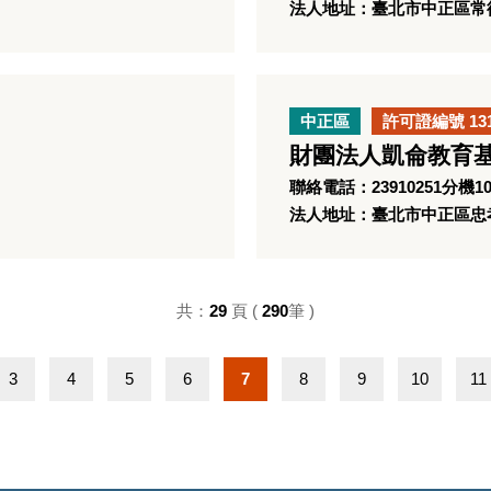
法人地址：臺北市中正區常
中正區
許可證編號 13
財團法人凱侖教育
聯絡電話：23910251分機1
法人地址：臺北市中正區忠孝
共：
29
頁 (
290
筆 )
3
4
5
6
7
8
9
10
11