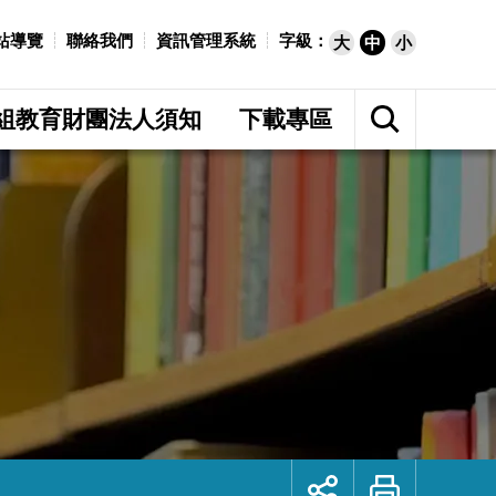
站導覽
聯絡我們
資訊管理系統
字級：
大
中
小
展
開
組教育財團法人須知
下載專區
網
站
搜
尋
展
列
開
印
社