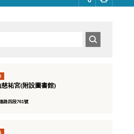
群
按
鈕
搜
尋
3
慈祐宮(附設圖書館)
路四段761號
6