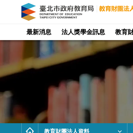
教
育
財
團
法
人
資
料
｜
網
臺
站
最新消息
法人獎學金訊息
教育
北
主
市
選
政
單
府
教
育
局
教
育
財
團
法
人
網
首
頁
教育財團法人資料