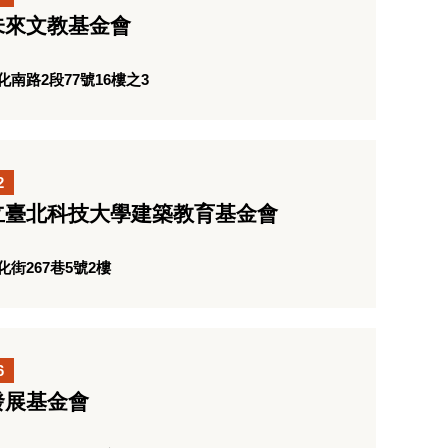
未來文教基金會
南路2段77號16樓之3
2
立臺北科技大學建築教育基金會
街267巷5號2樓
6
發展基金會