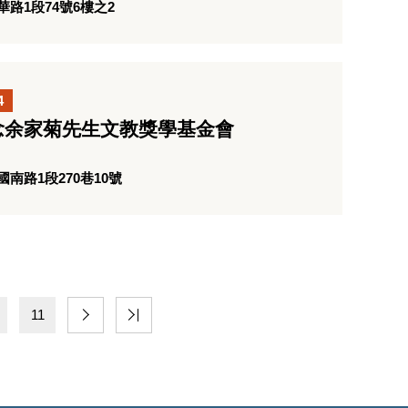
路1段74號6樓之2
4
念余家菊先生文教獎學基金會
南路1段270巷10號
11