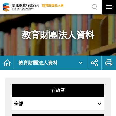
展
開
網
選
站
單
搜
開
尋
關
教
網
育
站
財
主
團
選
法
單
人
資
教育財團法人資料
料
｜
臺
北
市
政
府
教
育
局
首
展
列
教
頁
開
印
教育財團法人資料
育
社
財
群
團
按
法
鈕
人
網
行政區