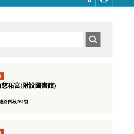
群
按
鈕
搜
尋
3
慈祐宮(附設圖書館)
路四段761號
6