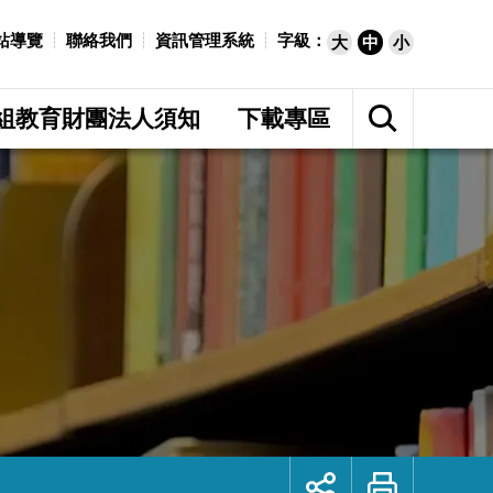
站導覽
聯絡我們
資訊管理系統
字級：
大
中
小
展
開
組教育財團法人須知
下載專區
網
站
搜
尋
展
列
開
印
社