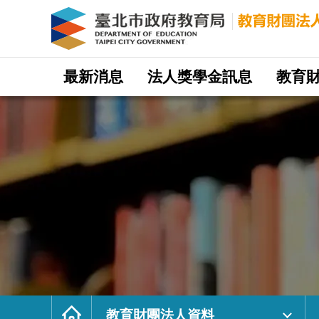
教
育
財
團
法
人
資
料
｜
網
臺
站
最新消息
法人獎學金訊息
教育
北
主
市
選
政
單
府
教
育
局
教
育
財
團
法
人
網
首
頁
教育財團法人資料