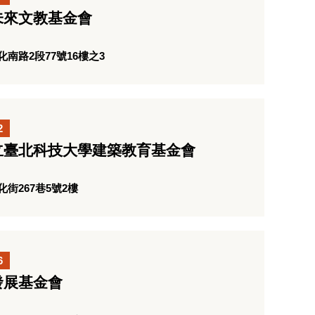
未來文教基金會
南路2段77號16樓之3
2
立臺北科技大學建築教育基金會
街267巷5號2樓
6
發展基金會