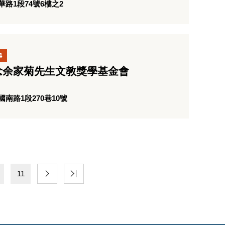
路1段74號6樓之2
4
念余家菊先生文教獎學基金會
南路1段270巷10號
11