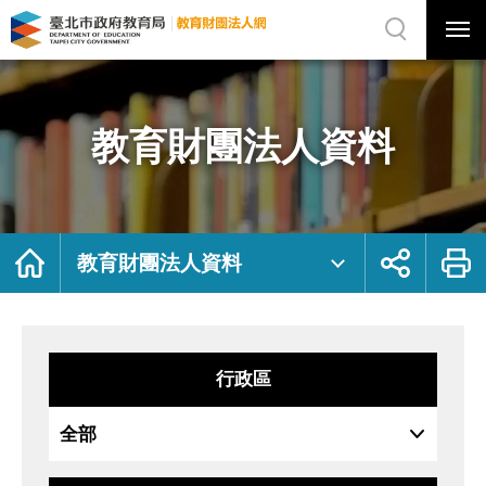
展
開
網
選
站
單
搜
開
尋
關
教
網
育
站
財
主
團
選
法
單
人
資
教育財團法人資料
料
｜
臺
北
市
政
府
教
育
局
首
展
列
教
頁
開
印
教育財團法人資料
育
社
財
群
團
按
法
鈕
人
網
行政區