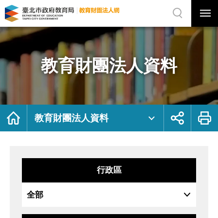
展
開
網
選
站
單
搜
開
尋
關
教
網
育
站
財
主
團
選
法
單
人
資
教育財團法人資料
料
｜
臺
北
市
政
府
教
育
局
首
展
列
教
頁
開
印
教育財團法人資料
育
社
財
群
團
按
法
鈕
人
網
行政區