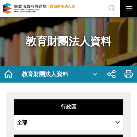
展
開
網
選
站
單
搜
開
尋
關
教
網
育
站
財
主
團
選
法
單
人
資
教育財團法人資料
料
｜
臺
北
市
政
府
教
育
局
首
展
列
教
頁
開
印
教育財團法人資料
育
社
財
群
團
按
法
鈕
人
網
行政區