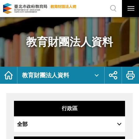
展
開
網
選
站
單
搜
開
尋
關
教
網
育
站
財
主
團
選
法
單
人
資
教育財團法人資料
料
｜
臺
北
市
政
府
教
育
局
首
展
列
教
頁
開
印
教育財團法人資料
育
社
財
群
團
按
法
鈕
人
網
行政區