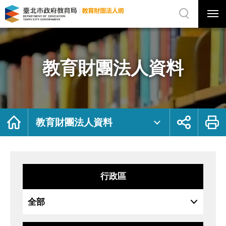
展
開
網
選
站
單
搜
開
尋
關
教
網
育
站
財
主
團
選
法
單
人
資
教育財團法人資料
料
｜
臺
北
市
政
府
教
育
局
首
展
列
教
頁
開
印
教育財團法人資料
育
社
財
群
團
按
法
鈕
人
網
行政區