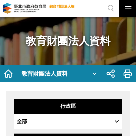
展
開
網
選
站
單
搜
開
尋
關
教
網
育
站
財
主
團
選
法
單
人
資
教育財團法人資料
料
｜
臺
北
市
政
府
教
育
局
首
展
列
教
頁
開
印
教育財團法人資料
育
社
財
群
團
按
法
鈕
人
網
行政區