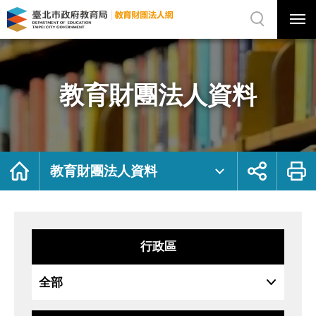
展
開
網
選
站
單
搜
開
尋
關
教
網
育
站
財
主
團
選
法
單
人
資
教育財團法人資料
料
｜
臺
北
市
政
府
教
育
局
首
展
列
教
頁
開
印
教育財團法人資料
育
社
財
群
團
按
法
鈕
人
網
行政區