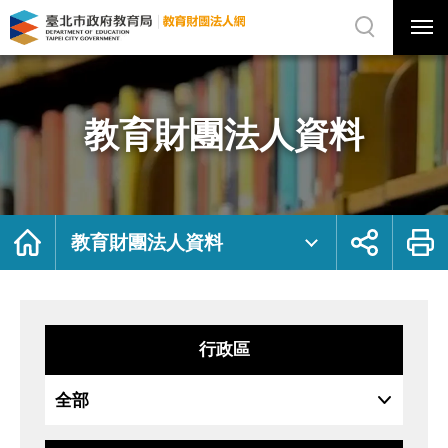
展
開
網
選
站
單
搜
開
尋
關
教
網
育
站
財
主
團
選
法
單
人
資
教育財團法人資料
料
｜
臺
北
市
政
府
教
育
局
首
展
列
教
頁
開
印
教育財團法人資料
育
社
財
群
團
按
法
鈕
人
網
行政區