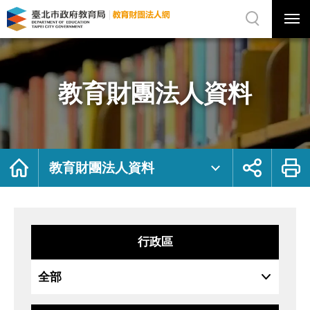
展
開
網
選
站
單
搜
開
尋
關
教
網
育
站
財
主
團
選
法
單
人
資
教育財團法人資料
料
｜
臺
北
市
政
府
教
育
局
首
展
列
教
頁
開
印
教育財團法人資料
育
社
財
群
團
按
法
鈕
人
網
行政區