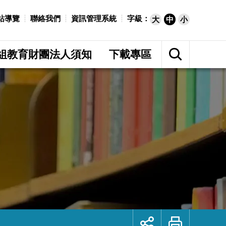
站導覽
聯絡我們
資訊管理系統
字級：
大
中
小
展
開
組教育財團法人須知
下載專區
網
站
搜
尋
展
列
開
印
社