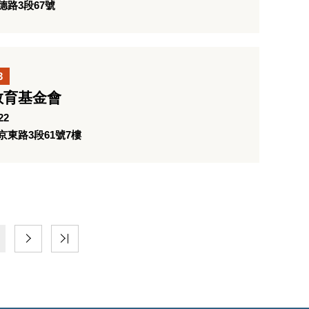
路3段67號
3
教育基金會
22
東路3段61號7樓