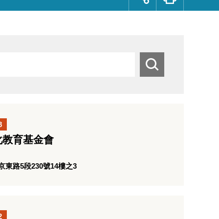
群
按
鈕
搜
尋
8
化教育基金會
路5段230號14樓之3
2