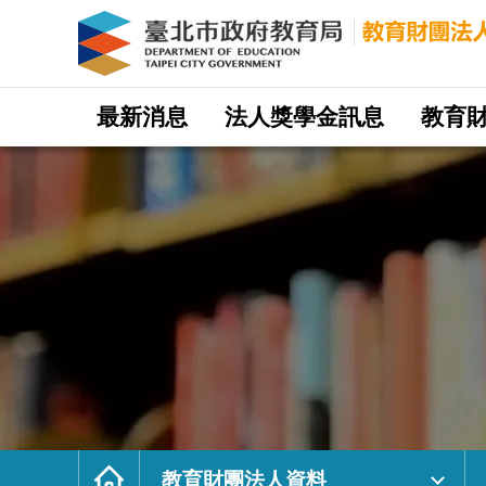
教
育
財
團
法
人
資
料
｜
網
臺
站
最新消息
法人獎學金訊息
教育
北
主
市
選
政
單
府
教
育
局
教
育
財
團
法
人
網
首
頁
教育財團法人資料