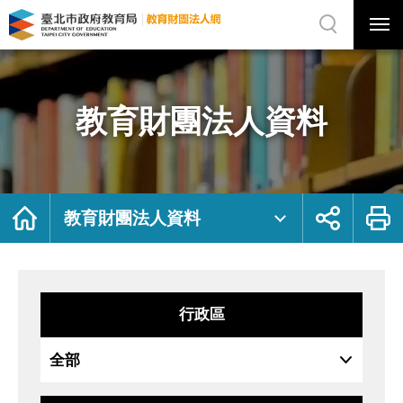
展
開
網
選
站
單
搜
開
尋
關
教
網
育
站
財
主
團
選
法
單
人
資
教育財團法人資料
料
｜
臺
北
市
政
府
教
育
局
首
展
列
教
頁
開
印
教育財團法人資料
育
社
財
群
團
按
法
鈕
人
網
行政區