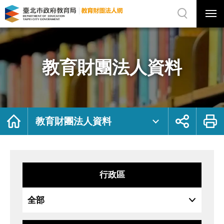
展
開
網
選
站
單
搜
開
尋
關
教
網
育
站
財
主
團
選
法
單
人
資
教育財團法人資料
料
｜
臺
北
市
政
府
教
育
局
首
展
列
教
頁
開
印
教育財團法人資料
育
社
財
群
團
按
法
鈕
人
網
行政區