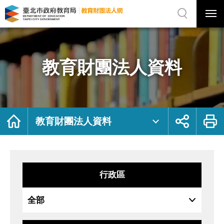
展
開
網
選
站
單
搜
開
尋
關
教
網
育
站
財
主
團
選
法
單
人
資
教育財團法人資料
料
｜
臺
北
市
政
府
教
育
局
首
展
列
教
頁
開
印
教育財團法人資料
育
社
財
群
團
按
法
鈕
人
網
行政區