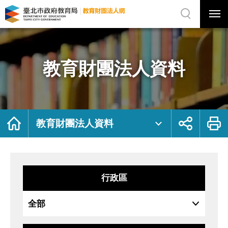
展
開
網
選
站
單
搜
開
尋
關
教
網
育
站
財
主
團
選
法
單
人
資
教育財團法人資料
料
｜
臺
北
市
政
府
教
育
局
首
展
列
教
頁
開
印
教育財團法人資料
育
社
財
群
團
按
法
鈕
人
網
行政區