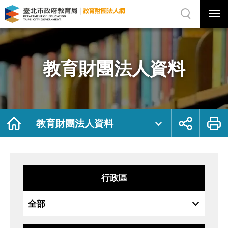
展
開
網
選
站
單
搜
開
尋
關
教
網
育
站
財
主
團
選
法
單
人
資
教育財團法人資料
料
｜
臺
北
市
政
府
教
育
局
首
展
列
教
頁
開
印
教育財團法人資料
育
社
財
群
團
按
法
鈕
人
網
行政區