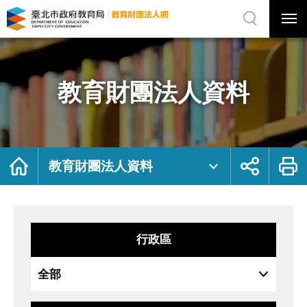
展
開
網
選
站
單
搜
開
尋
關
教
網
育
站
財
主
團
選
法
單
人
資
教育財團法人資料
料
｜
臺
北
市
政
府
教
育
局
首
展
列
教
頁
開
印
教育財團法人資料
育
社
財
群
團
按
法
鈕
人
網
行政區