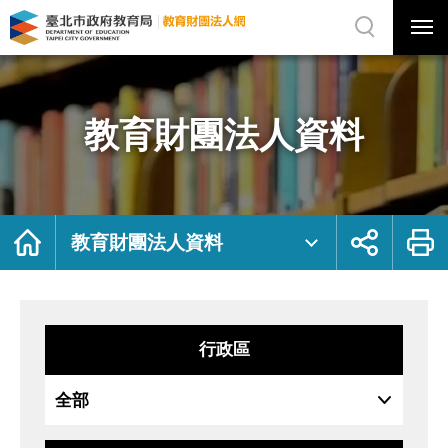
展
開
網
選
站
單
搜
開
尋
關
教
網
育
站
財
主
團
選
法
單
人
資
教育財團法人資料
料
｜
臺
北
市
政
府
教
育
局
首
展
列
教
頁
開
印
教育財團法人資料
育
社
財
群
團
按
法
鈕
人
網
行政區