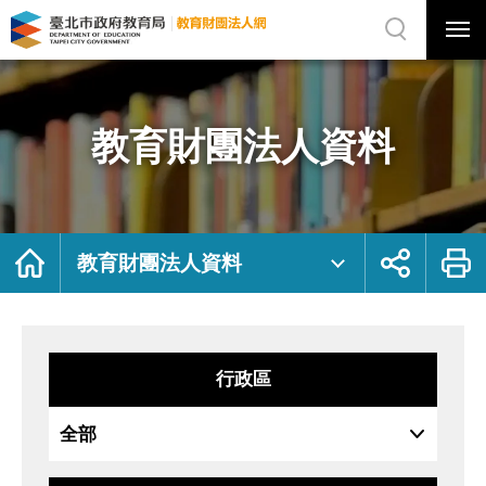
展
開
網
選
站
單
搜
開
尋
關
教
網
育
站
財
主
團
選
法
單
人
資
教育財團法人資料
料
｜
臺
北
市
政
府
教
育
局
首
展
列
教
頁
開
印
教育財團法人資料
育
社
財
群
團
按
法
鈕
人
網
行政區