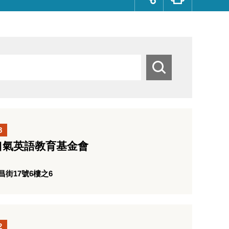
群
按
鈕
搜
尋
8
口氣英語教育基金會
街17號6樓之6
2