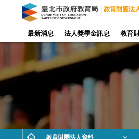
教
育
財
團
法
人
資
料
｜
網
臺
站
最新消息
法人獎學金訊息
教育
北
主
市
選
政
單
府
教
育
局
教
育
財
團
法
人
網
首
頁
教育財團法人資料