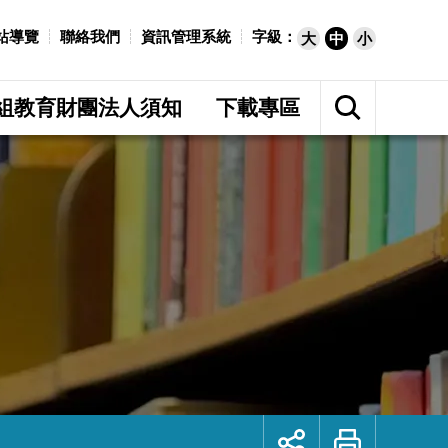
站導覽
聯絡我們
資訊管理系統
字級：
大
中
小
展
開
組教育財團法人須知
下載專區
網
站
搜
尋
展
列
開
印
社