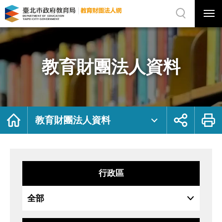
展
開
網
選
站
單
搜
開
尋
關
教
網
育
站
財
主
團
選
法
單
人
資
教育財團法人資料
料
｜
臺
北
市
政
府
教
育
局
首
展
列
教
頁
開
印
教育財團法人資料
育
社
財
群
團
按
法
鈕
人
網
行政區