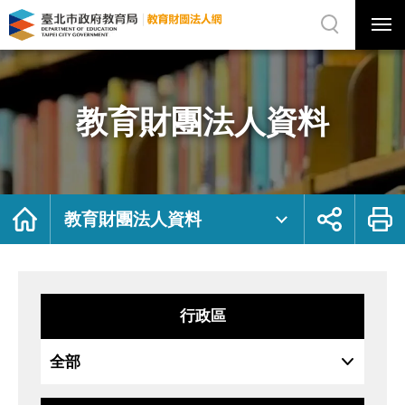
展
開
網
選
站
單
搜
開
尋
關
教
網
育
站
財
主
團
選
法
單
人
資
教育財團法人資料
料
｜
臺
北
市
政
府
教
育
局
首
展
列
教
頁
開
印
教育財團法人資料
育
社
財
群
團
按
法
鈕
人
網
行政區