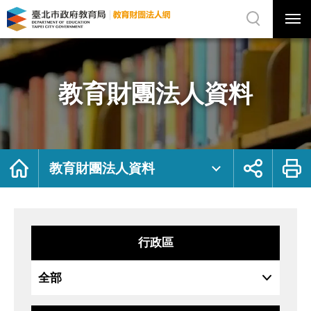
展
開
網
選
站
單
搜
開
尋
關
教
網
育
站
財
主
團
選
法
單
人
資
教育財團法人資料
料
｜
臺
北
市
政
府
教
育
局
首
展
列
教
頁
開
印
教育財團法人資料
育
社
財
群
團
按
法
鈕
人
網
行政區