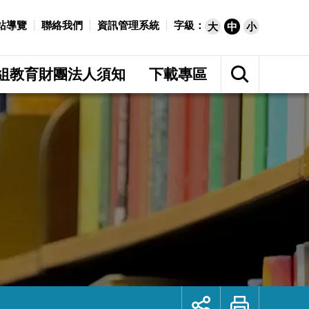
站導覽
聯絡我們
資訊管理系統
字級：
大
中
小
展
開
組教育財團法人須知
下載專區
網
站
搜
尋
展
列
開
印
社