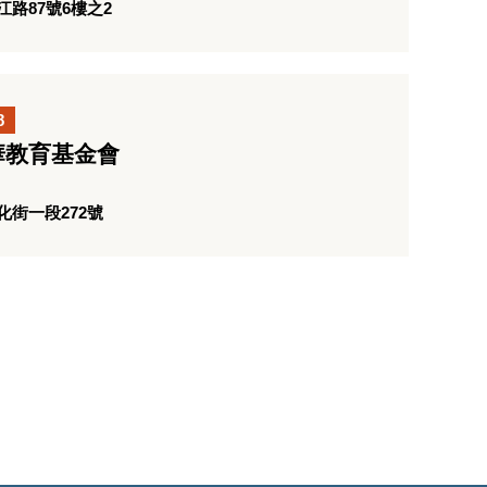
路87號6樓之2
8
華教育基金會
街一段272號