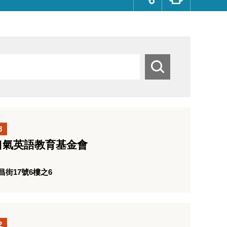
群
按
鈕
搜
尋
8
口氣英語教育基金會
街17號6樓之6
2