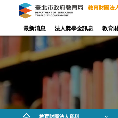
教
育
財
團
法
人
資
料
｜
網
臺
站
最新消息
法人獎學金訊息
教育
北
主
市
選
政
單
府
教
育
局
教
育
財
團
法
人
網
首
頁
教育財團法人資料