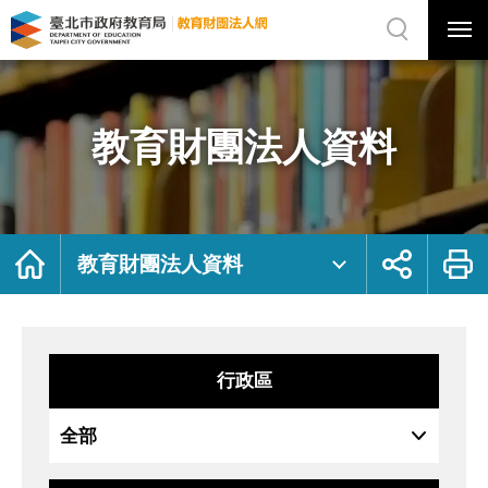
展
開
網
選
站
單
搜
開
尋
關
教
網
育
站
財
主
團
選
法
單
人
資
教育財團法人資料
料
｜
臺
北
市
政
府
教
育
局
首
展
列
教
頁
開
印
教育財團法人資料
育
社
財
群
團
按
法
鈕
人
網
行政區