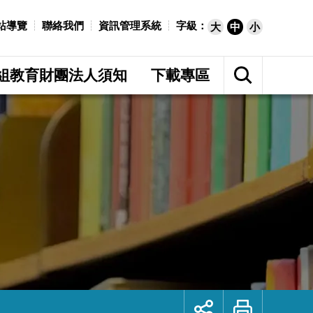
站導覽
聯絡我們
資訊管理系統
字級：
大
中
小
展
開
組教育財團法人須知
下載專區
網
站
搜
尋
展
列
開
印
社