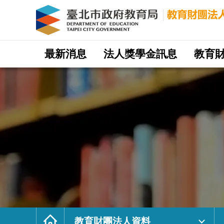
教
育
財
團
法
人
資
料
｜
網
臺
站
最新消息
法人獎學金訊息
教育
北
主
市
選
政
單
府
教
育
局
教
育
財
團
法
人
網
首
頁
教育財團法人資料