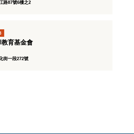
路87號6樓之2
8
華教育基金會
街一段272號