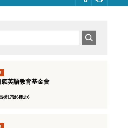
群
按
鈕
搜
尋
8
口氣英語教育基金會
街17號6樓之6
2