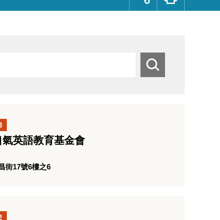
群
按
鈕
搜
尋
8
口氣英語教育基金會
街17號6樓之6
2