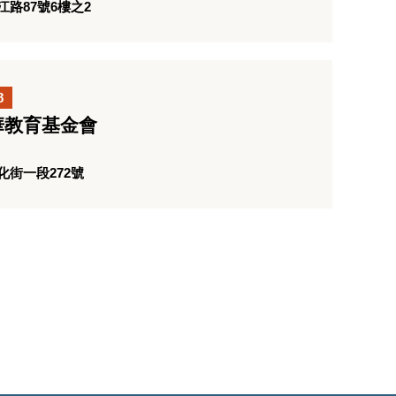
路87號6樓之2
8
華教育基金會
街一段272號