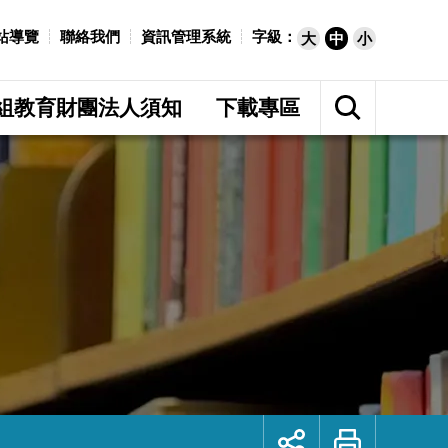
站導覽
聯絡我們
資訊管理系統
字級：
大
中
小
展
開
組教育財團法人須知
下載專區
網
站
搜
尋
展
列
開
印
社