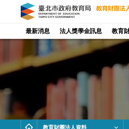
教
育
財
團
法
人
資
料
｜
網
臺
站
最新消息
法人獎學金訊息
教育
北
主
市
選
政
單
府
教
育
局
教
育
財
團
法
人
網
首
頁
教育財團法人資料