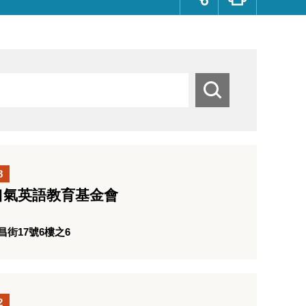
群
按
鈕
搜
尋
8
口氣英語教育基金會
街17號6樓之6
2