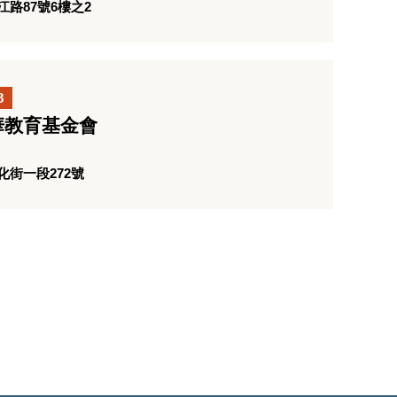
路87號6樓之2
8
華教育基金會
街一段272號