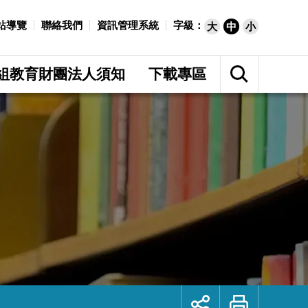
站導覽
聯絡我們
資訊管理系統
字級：
大
中
小
展
開
組教育財團法人須知
下載專區
網
站
搜
尋
展
列
開
印
社