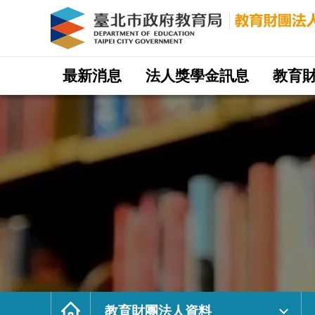
教
育
財
團
法
人
資
料
｜
網
臺
站
最新消息
法人獎學金訊息
教育
北
主
市
選
政
單
府
教
育
局
教
育
財
團
法
人
網
首
頁
教育財團法人資料