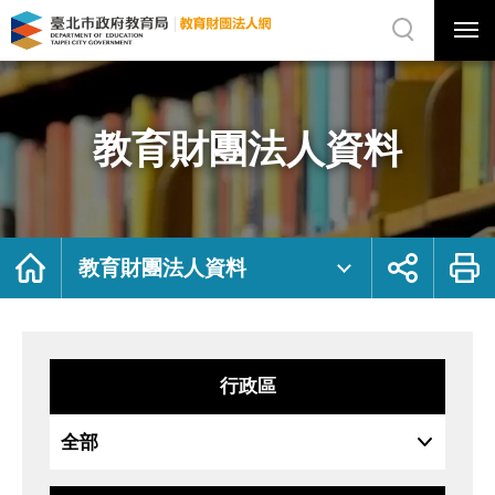
展
開
網
選
站
單
搜
開
尋
關
教
網
育
站
財
主
團
選
法
單
人
資
教育財團法人資料
料
｜
臺
北
市
政
府
教
育
局
首
展
列
教
頁
開
印
教育財團法人資料
育
社
財
群
團
按
法
鈕
人
網
行政區