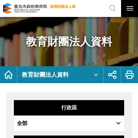
展
開
網
選
站
單
搜
開
尋
關
教
網
育
站
財
主
團
選
法
單
人
資
教育財團法人資料
料
｜
臺
北
市
政
府
教
育
局
首
展
列
教
頁
開
印
教育財團法人資料
育
社
財
群
團
按
法
鈕
人
網
行政區