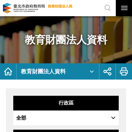
展
開
網
選
站
單
搜
開
尋
關
教
網
育
站
財
主
團
選
法
單
人
資
教育財團法人資料
料
｜
臺
北
市
政
府
教
育
局
首
展
列
教
頁
開
印
教育財團法人資料
育
社
財
群
團
按
法
鈕
人
網
行政區