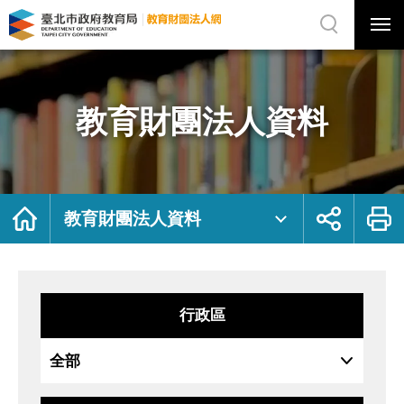
展
開
網
選
站
單
搜
開
尋
關
教
網
育
站
財
主
團
選
法
單
人
資
教育財團法人資料
料
｜
臺
北
市
政
府
教
育
局
首
展
列
教
頁
開
印
教育財團法人資料
育
社
財
群
團
按
法
鈕
人
網
行政區