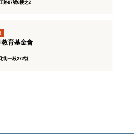
路87號6樓之2
8
華教育基金會
街一段272號