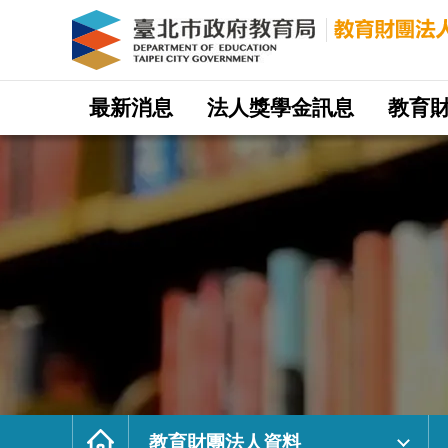
教
育
財
團
法
人
資
料
｜
網
臺
站
最新消息
法人獎學金訊息
教育
北
主
市
選
政
單
府
教
育
局
教
育
財
團
法
人
網
首
頁
教育財團法人資料