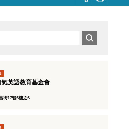
群
按
鈕
搜
尋
8
口氣英語教育基金會
街17號6樓之6
2