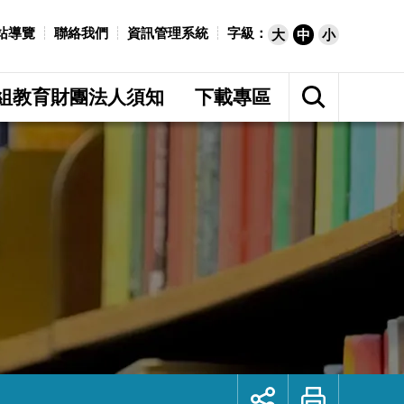
站導覽
聯絡我們
資訊管理系統
字級：
大
中
小
展
開
組教育財團法人須知
下載專區
網
站
搜
尋
展
列
開
印
社