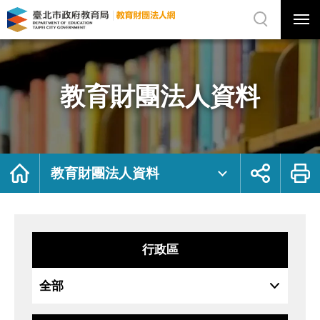
展
開
網
選
站
單
搜
開
尋
關
教
網
育
站
財
主
團
選
法
單
人
資
教育財團法人資料
料
｜
臺
北
市
政
府
教
育
局
首
展
列
教
頁
開
印
教育財團法人資料
育
社
財
群
團
按
法
鈕
人
網
行政區