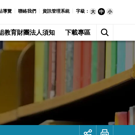
站導覽
聯絡我們
資訊管理系統
字級：
大
中
小
展
開
組教育財團法人須知
下載專區
網
站
搜
尋
展
列
開
印
社