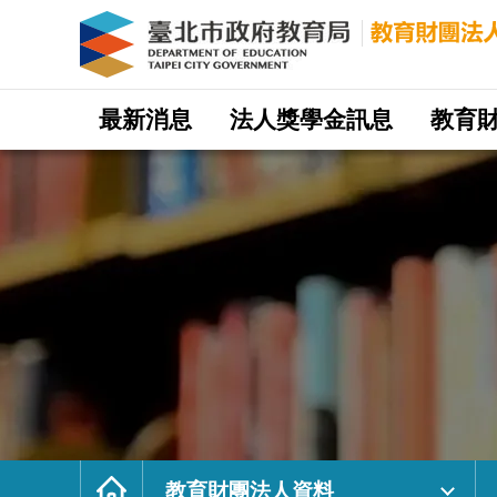
教
育
財
團
法
人
資
料
｜
網
臺
站
最新消息
法人獎學金訊息
教育
北
主
市
選
政
單
府
教
育
局
教
育
財
團
法
人
網
首
頁
教育財團法人資料