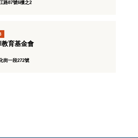
路87號6樓之2
8
華教育基金會
街一段272號