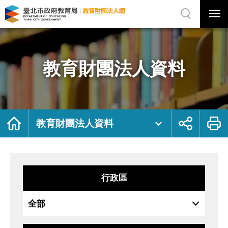
展
開
網
選
站
單
搜
開
尋
關
教
網
育
站
財
主
團
選
法
單
人
資
教育財團法人資料
料
｜
臺
北
市
政
府
教
育
局
首
展
列
教
頁
開
印
教育財團法人資料
育
社
財
群
團
按
法
鈕
人
網
行政區