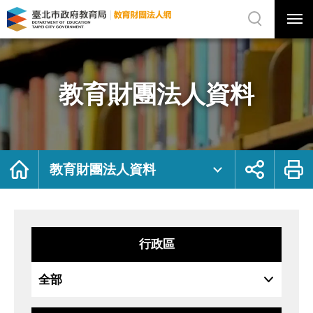
展
開
網
選
站
單
搜
開
尋
關
教
網
育
站
財
主
團
選
法
單
人
資
教育財團法人資料
料
｜
臺
北
市
政
府
教
育
局
首
展
列
教
頁
開
印
教育財團法人資料
育
社
財
群
團
按
法
鈕
人
網
行政區