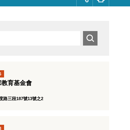
群
按
鈕
搜
尋
6
宗教育基金會
路三段187號13號之2
8