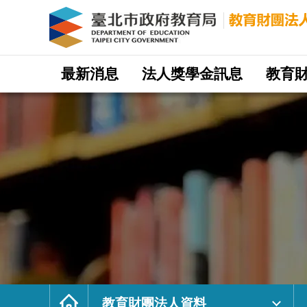
教
育
財
團
法
人
資
料
｜
網
臺
站
最新消息
法人獎學金訊息
教育
北
主
市
選
政
單
府
教
育
局
教
育
財
團
法
人
網
首
頁
教育財團法人資料