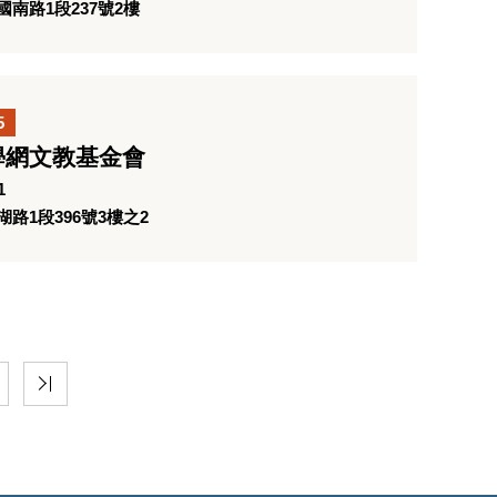
南路1段237號2樓
5
學網文教基金會
1
路1段396號3樓之2