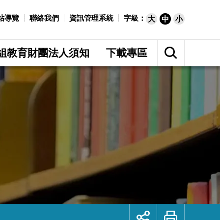
站導覽
聯絡我們
資訊管理系統
字級：
大
中
小
展
開
組教育財團法人須知
下載專區
網
站
搜
尋
展
列
開
印
社