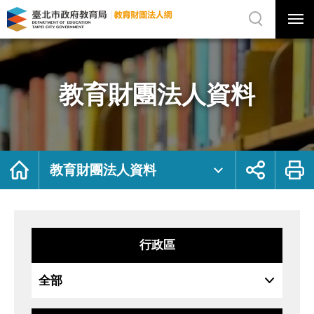
展
開
網
選
站
單
搜
開
尋
關
教
網
育
站
財
主
團
選
法
單
人
資
教育財團法人資料
料
｜
臺
北
市
政
府
教
育
局
首
展
列
教
頁
開
印
教育財團法人資料
育
社
財
群
團
按
法
鈕
人
網
行政區