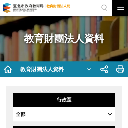
展
開
網
選
站
單
搜
開
尋
關
教
網
育
站
財
主
團
選
法
單
人
資
教育財團法人資料
料
｜
臺
北
市
政
府
教
育
局
首
展
列
教
頁
開
印
教育財團法人資料
育
社
財
群
團
按
法
鈕
人
網
行政區