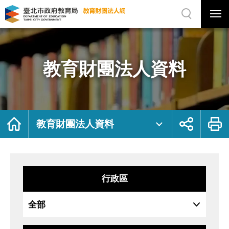
展
開
網
選
站
單
搜
開
尋
關
教
網
育
站
財
主
團
選
法
單
人
資
教育財團法人資料
料
｜
臺
北
市
政
府
教
育
局
首
展
列
教
頁
開
印
教育財團法人資料
育
社
財
群
團
按
法
鈕
人
網
行政區