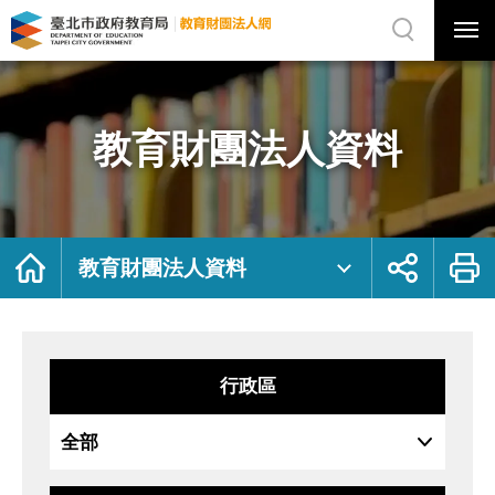
展
開
網
選
站
單
搜
開
尋
關
教
網
育
站
財
主
團
選
法
單
人
資
教育財團法人資料
料
｜
臺
北
市
政
府
教
育
局
首
展
列
教
頁
開
印
教育財團法人資料
育
社
財
群
團
按
法
鈕
人
網
行政區