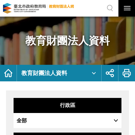
展
開
網
選
站
單
搜
開
尋
關
教
網
育
站
財
主
團
選
法
單
人
資
教育財團法人資料
料
｜
臺
北
市
政
府
教
育
局
首
展
列
教
頁
開
印
教育財團法人資料
育
社
財
群
團
按
法
鈕
人
網
行政區