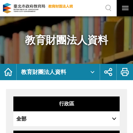
展
開
網
選
站
單
搜
開
尋
關
教
網
育
站
財
主
團
選
法
單
人
資
教育財團法人資料
料
｜
臺
北
市
政
府
教
育
局
首
展
列
教
頁
開
印
教育財團法人資料
育
社
財
群
團
按
法
鈕
人
網
行政區