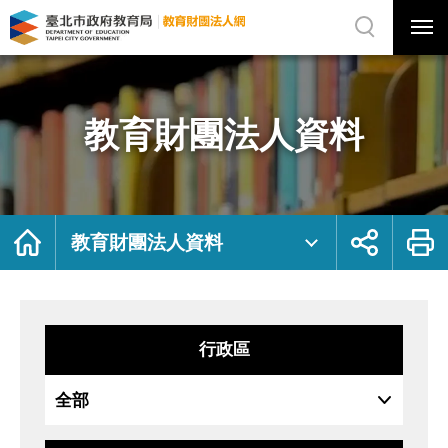
展
開
網
選
站
單
搜
開
尋
關
教
網
育
站
財
主
團
選
法
單
人
資
教育財團法人資料
料
｜
臺
北
市
政
府
教
育
局
首
展
列
教
頁
開
印
教育財團法人資料
育
社
財
群
團
按
法
鈕
人
網
行政區